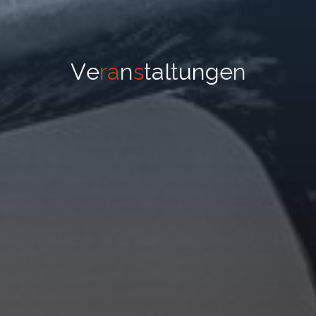
V
e
r
a
n
s
t
a
l
t
u
n
g
e
n