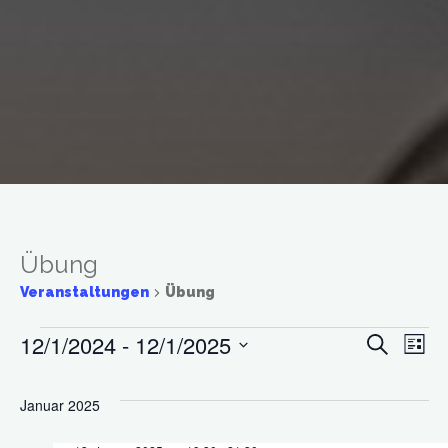
Übung
Veranstaltungen
Übung
12/1/2024
 - 
12/1/2025
Suche
Veranstaltungen
Ve
Veran
Liste
Datum
An
wählen.
Suche
Januar 2025
Na