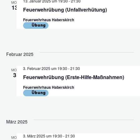
13. Januar 2025 um 19:30
-
21:30
und
MO.
13
Feuerwehrübung (Unfallverhütung)
Ansich
Feuerwehrhaus Haberskirch
Übung
Navig
Februar 2025
3. Februar 2025 um 19:30
-
21:30
MO.
3
Feuerwehrübung (Erste-Hilfe-Maßnahmen)
Feuerwehrhaus Haberskirch
Übung
März 2025
3. März 2025 um 19:30
-
21:30
MO.