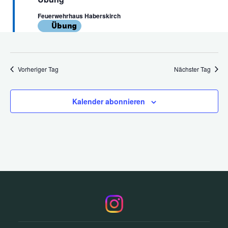
23.
und
Feuerwehrhaus Haberskirch
Übung
September
Ansich
2024
Navig
Vorheriger Tag
Nächster Tag
Kalender abonnieren