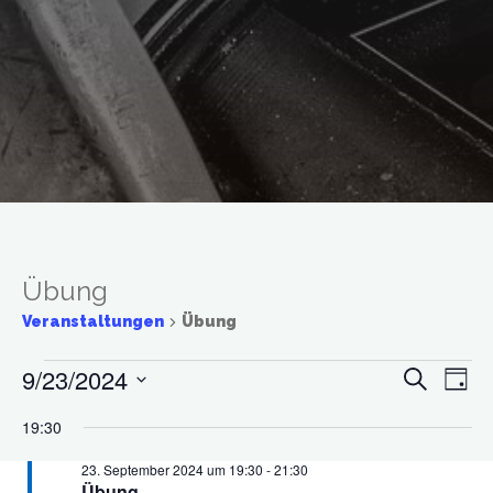
Übung
Veranstaltungen
Übung
9/23/2024
Suche
Veranstaltungen
Ve
Veran
Tag
Datum
19:30
An
für
wählen.
Suche
23. September 2024 um 19:30
-
21:30
Na
Übung