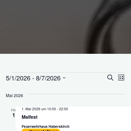
5/1/2026
 - 
8/7/2026
Suche
Veranstaltungen
Ve
Veran
Liste
Datum
An
wählen.
Suche
Mai 2026
Na
1. Mai 2026 um 10:00
-
22:00
und
FR.
1
Maifest
Ansich
Feuerwehrhaus Haberskirch