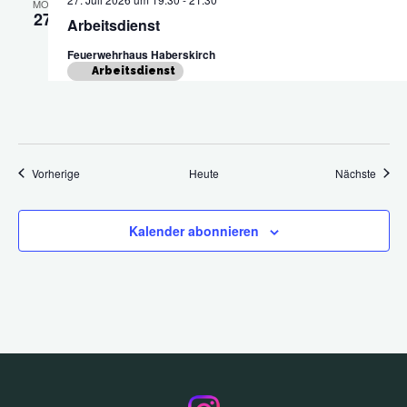
MO.
27
Arbeitsdienst
Feuerwehrhaus Haberskirch
Arbeitsdienst
Veranstaltungen
Veran
Vorherige
Heute
Nächste
Kalender abonnieren