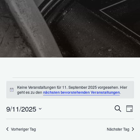
Veranstaltungen
Keine Veranstaltungen für 11. September 2025 vorgesehen. Hier
Hinweis
geht es zu den
nächsten bevorstehenden Veranstaltungen
.
für
9/11/2025
Suche
Ve
Veran
Tag
Datum
11.
An
wählen.
Suche
Vorheriger Tag
Nächster Tag
Na